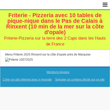
Friterie - Pizzeria avec 10 tables de
Page d'accueil
pique-nique dans le Pas de Calais à
Livre d'or
Rinxent (10 min de la mer sur la côte
d'opale)
Contact
Friterie-Pizzeria sur la terre des 2 Caps dans les Hauts
de France
Menu Friterie 2025 Rinxent sur la côte d'opale près de Marquise
Mentions légales
Créer un site internet avec e-monsite
Signaler un contenu illicite sur ce site