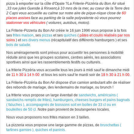
pizza à emporter sur la côte d'Opale ?
La Friterie-Pizzéria du Bon Air situé
,33 rue jules Guesde à Rinxent,à 10 mns de la mer, au coeur de la Terre des
2 Caps vous accueille au calme sur notre aire de pique-nique close de
60
places assises
face au parking de la salle polyvalente où vous pourrez
stationner vos véhicules
( voitures, autobus, motos).
La Friterie-Pizzeria du Bon Air créée le 16 juin 1996 vous propose à la fois
ses
frites maison
, ses
pizzas
et ses
quiches
(
pâtes
et coulis réalisés par nos
soins
) et
ses divers menus
(récapitulatif des différents hamburgers ) et ses
bols de salade
.
Nos aménagements sont prévus pour accueillir les personnes à mobilité
réduite ainsi que les groupes scolaires, centres aérés, les associations
sportives ainsi que les rassemblements festifs ou culturels.
La friterie Pizzéria vous accueille tous les jours à midi sauf le dimanche midi
de
11 h
30 à 14 h
00
et tous les soirs sauf le mardi soir de
18 h 30 à 21 h 00
.
La Friterie-Pizzéria du Bon Air dispose d'un camion ambulant afin de réaliser
des rebonds de mariage, des lendemains de mariage, ou brunch !
La friterie vous propose un large éventail de
sandwichs, américains (
sandwichs remplis de frites), hamburgers, cheeses burgers et pains bagnats
( faluches ), accompagnés de boissons soit en boites de 33 cl ou en
bouteilles de 50 cl.
Notre pain provient de boulangeries locales.
Nous vous proposons nos frites maison en 3 tailles.
La pizzeria vous propose une large gamme de pizzas, de
bruschettas (
tartines garnies ), quiches et paninis.